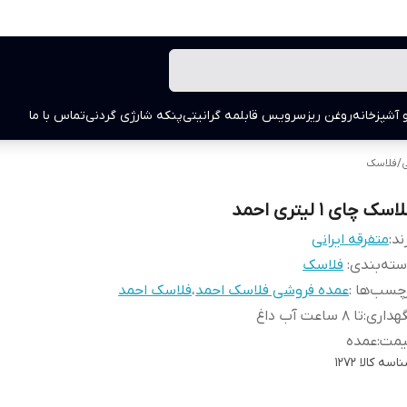
 آشپزخانه
روغن ریز
سرویس قابلمه گرانیتی
پنکه شارژی گردنی
تماس با ما
ی
/
فلاسک
اسک چای 1 لیتری احمد
ند:
متفرقه ایرانی
ته‌بندی
:
فلاسک
چسب‌ها :
عمده فروشی فلاسک احمد
،
فلاسک احمد
هداری
:
تا 8 ساعت آب داغ
یمت
:
عمده
اسه کالا
1272