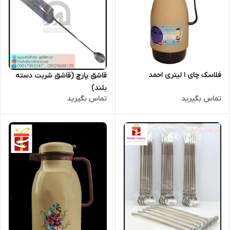
فلاسک چای 1 لیتری احمد
قاشق پارچ (قاشق شربت دسته
بلند)
تماس بگیرید
تماس بگیرید