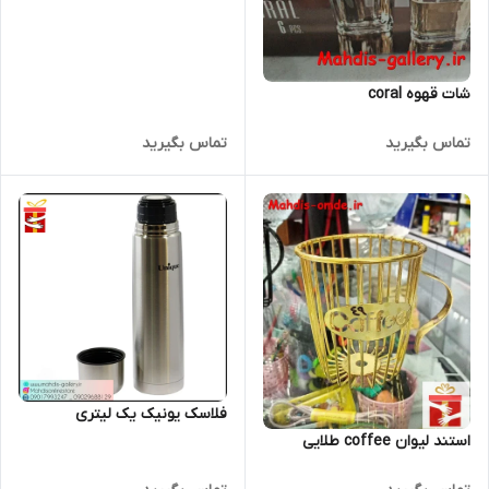
شات قهوه coral
تماس بگیرید
تماس بگیرید
فلاسک یونیک یک لیتری
استند لیوان coffee طلایی