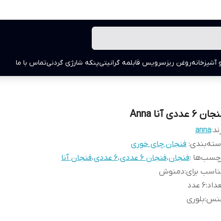
 آشپزخانه
روغن ریز
سرویس قابلمه گرانیتی
پنکه شارژی گردنی
تماس با ما
ان 6 عددی آنا Anna
ند:
anna
ته‌بندی
:
فنجان چای خوری
چسب‌ها :
فنجان
،
فنجان 6 عددی
،
6 عددی
،
فنجان آنا
اسب برای
:
دمنوش
داد
:
6 عدد
نس
:
بلوری