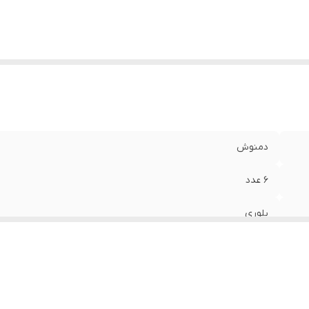
دمنوش
6 عدد
بلوری