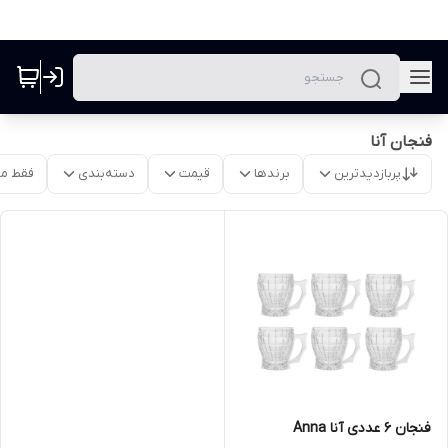
فنجان آنا
پربازدیدترین
برندها
قیمت
دسته‌بندی
فقط م
فنجان 6 عددی آنا Anna