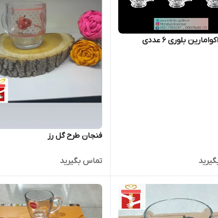
امارین بلوری 6 عددی
فنجان طرح گل رز
گیرید
تماس بگیرید