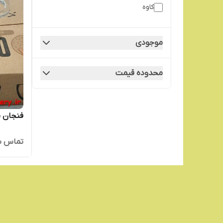
کاوه
موجودی
محدوده قیمت
فنجان م
تماس ب