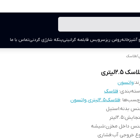
 آشپزخانه
روغن ریز
سرویس قابلمه گرانیتی
پنکه شارژی گردنی
تماس با ما
ی
/
فلاسک
اسک 2.5لیتری
ند:
واتسون
ته‌بندی
:
فلاسک
چسب‌ها :
فلاسک2.5لیتری واتسون
نس بدنه
:
استیل
نجایش
:
2.5لیتر
نس داخل مخزن
:
شیشه
وع خروجی آب
:
فشاری