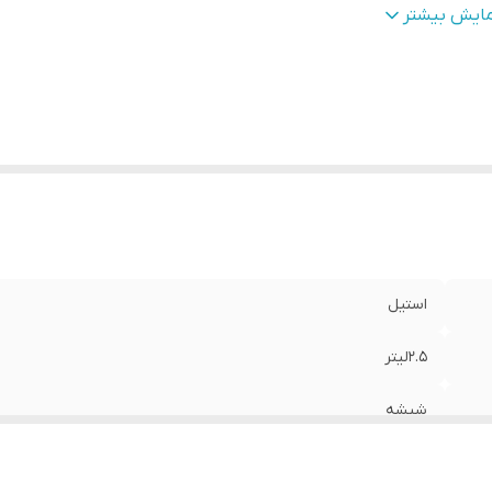
ع دهانه
:
لوله ای
مایش بیشتر
هداری دما
:
12ساعت آب گرم 24ساعت آب سرد
استیل
2.5لیتر
شیشه
فشاری