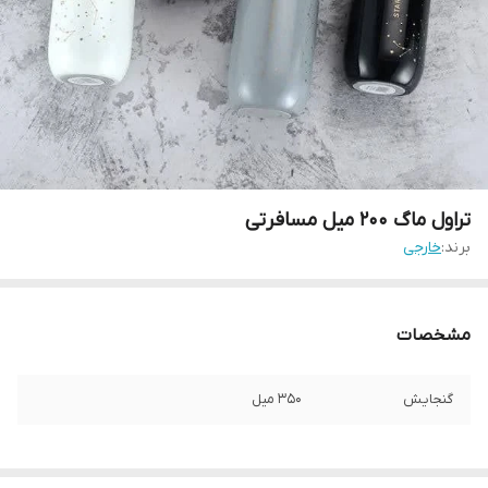
تراول ماگ 200 میل مسافرتی
برند:
خارجی
مشخصات
گنجایش
350 میل