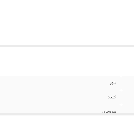
بلور
6عدد
سروچای