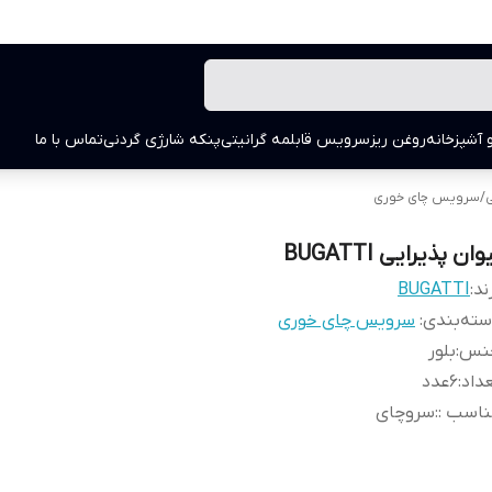
 آشپزخانه
روغن ریز
سرویس قابلمه گرانیتی
پنکه شارژی گردنی
تماس با ما
ی
/
سرویس چای خوری
وان پذیرایی BUGATTI
ند:
BUGATTI
ته‌بندی
:
سرویس چای خوری
نس
:
بلور
داد
:
6عدد
ناسب :
:
سروچای