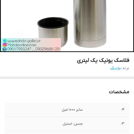
فلاسک یونیک یک لیتری
برند:
یونیک
مشخصات
4-
سایز 1000 میل
3-
جنس: استیل