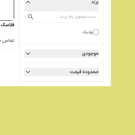
برند
فلاسک ی
یونیک
تماس ب
موجودی
محدوده قیمت