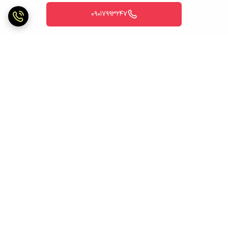
09017993247
برگشت به بالا
ارسال ویژه
ارسال ویژه