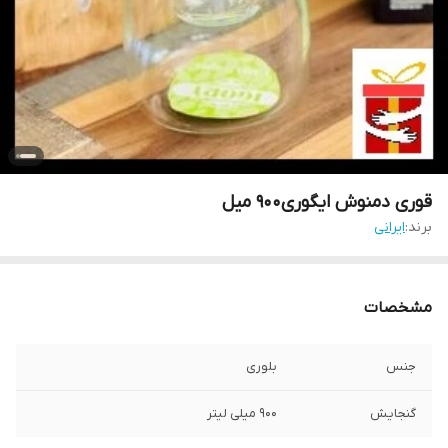
قوری دمنوش ایگوری900 میل
برند:
ایرانی
مشخصات
جنس
بلوری
گنجایش
900 میلی لیتر