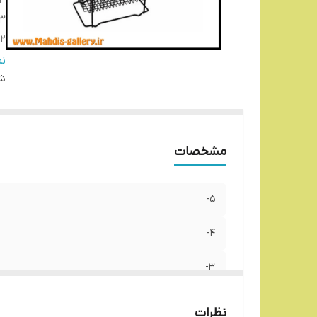
4-
3-
2-
1-
ن
شن
مشخصات
5-
4-
3-
2-
نظرات