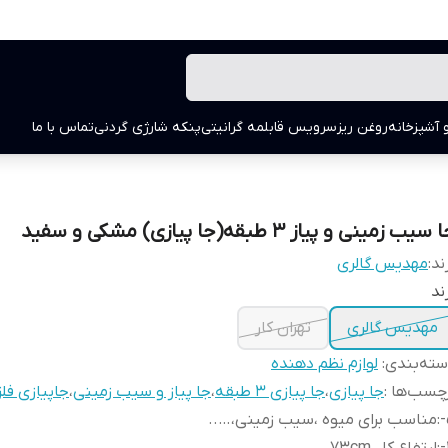
 آشپزخانه
روغن ریز
سرویس قابلمه گرانیتی
پنکه شارژی گردنی
تماس با ما
سیب زمینی و پیاز ۳ طبقه(جا پیازی) مشکی و سفید
ند:
مهدیس گالری
ند
مهدیس گالری
تهران کار
ته‌بندی
:
لوازم نظم دهنده
چسب‌ها :
جا پیازی
،
جا پیازی 3 طبقه
،
جا پیاز و سیب زمینی
،
جاپیازی فل
:
مناسب برای میوه ،سیب زمینی،…..