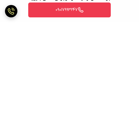
09017993247
برگشت به بالا
ارسال ویژه
ارسال ویژه