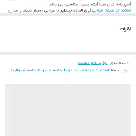
آشپزخانه های شما آیتم بسیار مناسبی می باشد.
استند دو طبقه طراحی
فوق العاده بینظیر با طراحی بسیار شیک و مدرن
در دکوراسیون شما تاثیر بسزایی خواهد گذاشت و زیبایی خاصی را به آن
منتقل خواهد کرد.
شما با استفاده از این محصول می توانید نظم خاصی را به آشپزخانه خود
نظرات
ببخشید و چیدمان مرتبی بوجود آورید .
دسته‌بندی
:
لوازم نظم دهنده
برچسب‌ها :
استند 2 طبقه
،
استند دو طبقه
،
شلف دو طبقه
،
شلف والریا