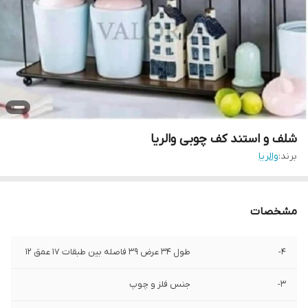
شلف و استند کف چوبی والریا
برند:
والریا
مشخصات
4-
طول 34 عرض 39 فاصله بین طبقات 17 عمق 12
3-
جنس فلز و چوپ