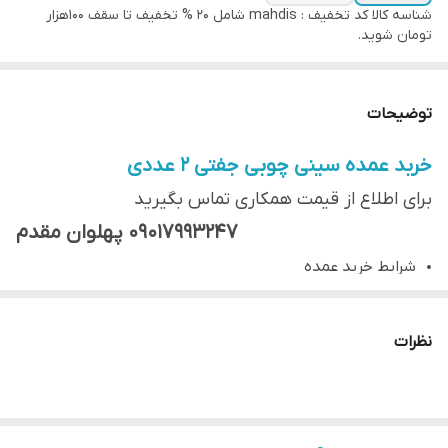
شناسه کالا
کد تخفیف : mahdis شامل 20 % تخفیف تا سقف 100هزار
تومان شوید.
توضیحات
خربد عمده سینی چوبی جفتی 2 عددی
برای اطلاع از قیمت همکاری تماس بگیرید
09017993247 پهلوان مقدم
شرایط خرید عمده
حداقل تعداد خرید 10 عدد.
حداقل مبلغ خرید برای خرید عمده 500.000 تومان
نظرات
سفارشات 48 ساعت بعد از پرداخت فاکتور تحویل باربری و بیجک برای
شما ارسال میشود.