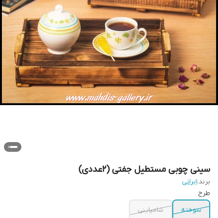
سینی چوبی مستطیل جفتی (2عددی)
برند:
ایرانی
طرح
سوخته
شامپاینی