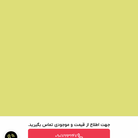
جهت اطلاع از قیمت و موجودی تماس بگیرید.
09017993247