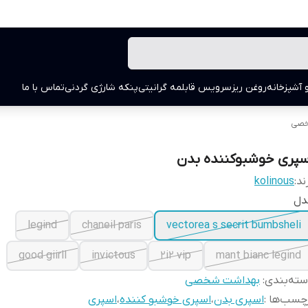
 آشپزخانه
روغن ریز
سرویس قابلمه گرانیتی
پنکه شارژی گردنی
تماس با ما
خصی
سپری خوشبوکننده بدن
ند:
kolinous
دل
legind
chaneil paris
vectorea s secrit bumbsheli
good giirll
invictous
2i2 vip
mant bianc legind
ته‌بندی
:
بهداشت شخصی
چسب‌ها :
اسپری بدن
،
اسپری خوشبو کننده
،
اسپری