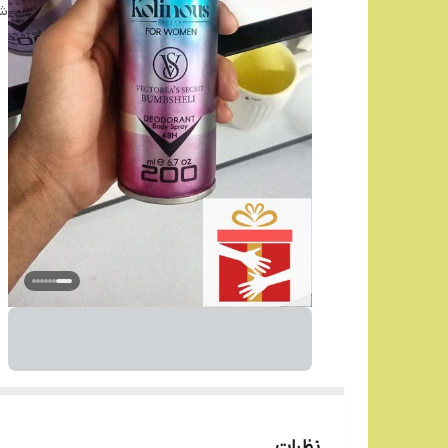
شن
نظرات