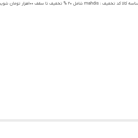
اسه کالا
کد تخفیف : mahdis شامل 20 % تخفیف تا سقف 100هزار تومان شوید.