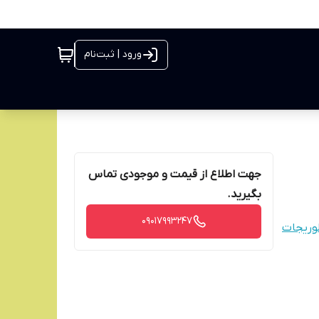
ورود | ثبت‌نام
جهت اطلاع از قیمت و موجودی تماس
بگیرید.
09017993247
لوریجات