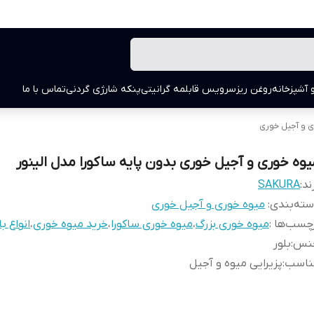
 آشپزخانه
روغن ریز
سرویس قابلمه گرانیتی
پنکه شارژی گردنی
تماس با ما
ی و آجیل خوری
یوه خوری و آجیل خوری بدون پایه ساکورا مدل الینور
ند:
SAKURA
ته‌بندی
:
میوه خوری و آجیل خوری
چسب‌ها :
میوه خوری بزرگ
،
میوه خوری ساکورا
،
خرید میوه خوری
،
انواع ب
نس
:
بلور
ناسب
:
پزیرایی میوه و آجیل