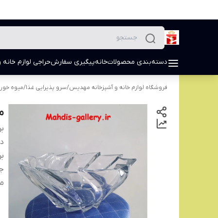
دسته‌بندی محصولات
خانه
پیگیری سفارش
حراجی لوازم خانه و
فروشگاه لوازم خانه و آشپزخانه مهدیس
/
سرو پذیرایی غذا
/
میوه خور
م
بر
دس
بر
ج
م