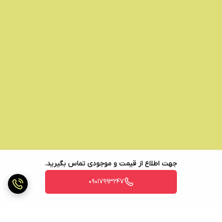
جهت اطلاع از قیمت و موجودی تماس بگیرید.
09017993247