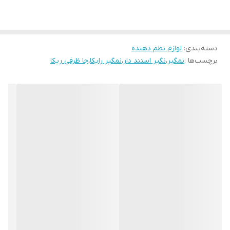
قابلیت تا شدن پد بر روی استند جهت کاهش حجم
مناسب جهت استفاده در کنار سینک، روی کابینت و…
دسته‌بندی
:
لوازم نظم دهنده
قابل استفاده در آشپزخانه، کمپینگ، مسافرت و…
برچسب‌ها :
نمگیر
،
نگیر استند دار
،
نمگیر رایکا
،
جا ظرفی ریکا