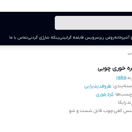
 آشپزخانه
روغن ریز
سرویس قابلمه گرانیتی
پنکه شارژی گردنی
تماس با ما
یی
ره خوری چوبی
ند:
raika
ته‌بندی
:
ظروف پذیرایی
چسب‌ها :
کره خوری
ند
:
رایکا
نس کفی
:
چوب قابل شست و شو