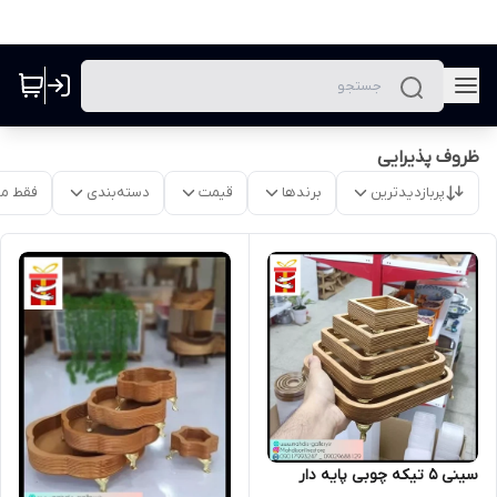
ظروف پذیرایی
پربازدیدترین
برندها
قیمت
دسته‌بندی
فقط م
سینی 5 تیکه چوبی پایه دار