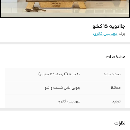
جاادویه 15 کشو
برند:
مهدیس گالری
مشخصات
تعداد خانه
20 خانه (4 ردیف *5 ستون)
محافظ
چوبی قابل شست و شو
تولید
مهدیس گالری
نظرات