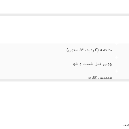
20 خانه (4 ردیف *5 ستون)
چوبی قابل شست و شو
مهدیس گالری
ید.