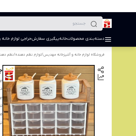
دسته‌بندی محصولات
خانه
پیگیری سفارش
حراجی لوازم خانه و
فروشگاه لوازم خانه و آشپزخانه مهدیس
/
لوازم نظم دهنده
/
نظم دهند
جا ادو
بر
دس
بر
تع
م
تو