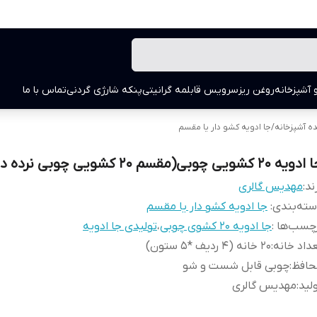
 آشپزخانه
روغن ریز
سرویس قابلمه گرانیتی
پنکه شارژی گردنی
تماس با ما
ه آشپزخانه
/
جا ادویه کشو دار یا مقسم
یه 20 کشویی چوبی(مقسم 20 کشویی چوبی نرده دار)
ند:
مهدیس گالری
ته‌بندی
:
جا ادویه کشو دار یا مقسم
چسب‌ها :
جا ادویه 20 کشوی چوبی
،
تولیدی جا ادویه
داد خانه
:
20 خانه (4 ردیف *5 ستون)
حافظ
:
چوبی قابل شست و شو
لید
:
مهدیس گالری