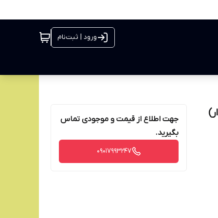
ورود | ثبت‌نام
جهت اطلاع از قیمت و موجودی تماس
بگیرید.
09017993247