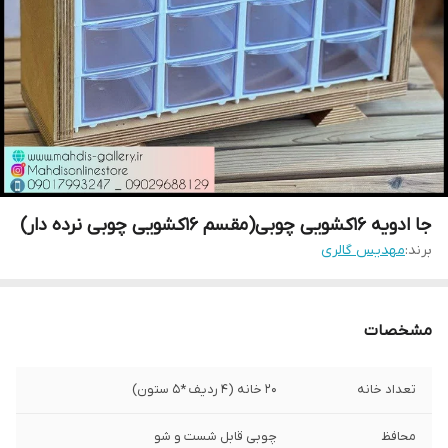
جا ادویه 16کشویی چوبی(مقسم 16کشویی چوبی نرده دار)
برند:
مهدیس گالری
مشخصات
تعداد خانه
20 خانه (4 ردیف *5 ستون)
محافظ
چوبی قابل شست و شو