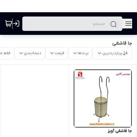
جا قاشقی
پربازدیدترین
برندها
قیمت
دسته‌بندی
فقط م
جا قاشقی آویز