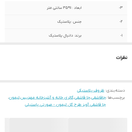
3-
ابعاد : 11*35 سانتی متر
2-
جنس :پلاستیک
1-
برند: دانیال پلاستیک
نظرات
دسته‌بندی
:
ظروف پلاستیکی
برچسب‌ها :
جاقاشقی
،
جا قاشقی
،
گالری خانه و آشپزخانه مهدیس
،
لیمون
،
جا قاشقی آویز طرح گل لیمون - صورتی پاستیلی