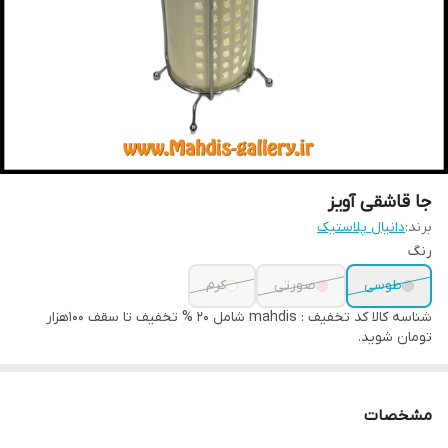
جا قاشقی آویز
برند:
دانیال پلاستیک
رنگ
طوسی
صورتی
کرم
شناسه کالا
کد تخفیف : mahdis شامل 20 % تخفیف تا سقف 100هزار
تومان شوید.
مشخصات