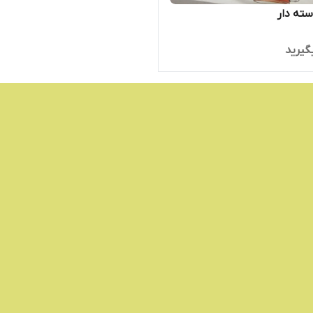
سته دار
گیرید