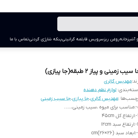
 آشپزخانه
روغن ریز
سرویس قابلمه گرانیتی
پنکه شارژی گردنی
تماس با ما
 سیب زمینی و پیاز ۲ طبقه(جا پیازی)
ند:
مهدیس گالری
ته‌بندی
:
لوازم نظم دهنده
چسب‌ها :
مهدیس گالری
،
جا پیازی
،
جا سیب زمینی
:
مناسب برای میوه ،سیب زمینی،…..
:
ارتفاع کل ۴۵cm
:
ارتفاع سبد ۱۲cm
:
ابعاد سبد (۲۶×۲۶)cm