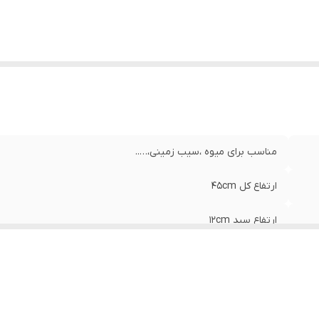
مناسب برای میوه ،سیب زمینی،…..
ارتفاع کل ۴۵cm
ارتفاع سبد ۱۲cm
ابعاد سبد (۲۶×۲۶)cm