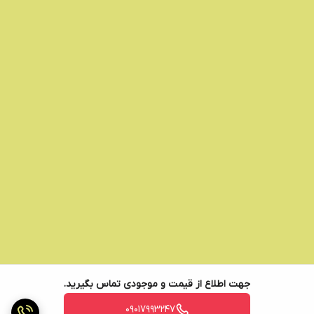
جهت اطلاع از قیمت و موجودی تماس بگیرید.
09017993247