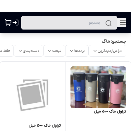
جستجو: ماگ
پربازدیدترین
برندها
قیمت
دسته‌بندی
فقط م
تراول ماگ 500 میل
تراول ماگ 500 میل