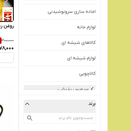
اماده سازی سرونوشیدنی
روغن ریز اک
لوازم خانه
%
300,000
کالاهای شیشه ای
178,000
لوازم شیشه ای
کالاچوبی
سرویس پذیرایی
برند
لیوان پایه دار
لوازم جانبی