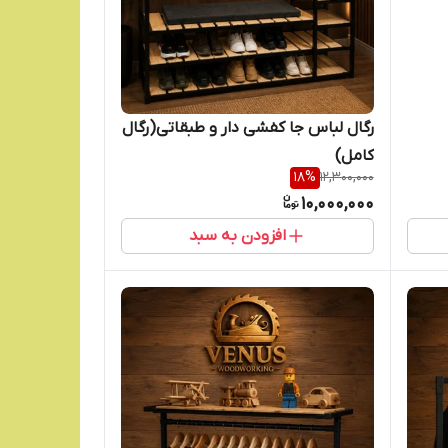
رگال لباس جا کفشی دار و طبقاتی(رگال
کامل)
18
%
12,300,000
10,000,000
افزودن به سبد