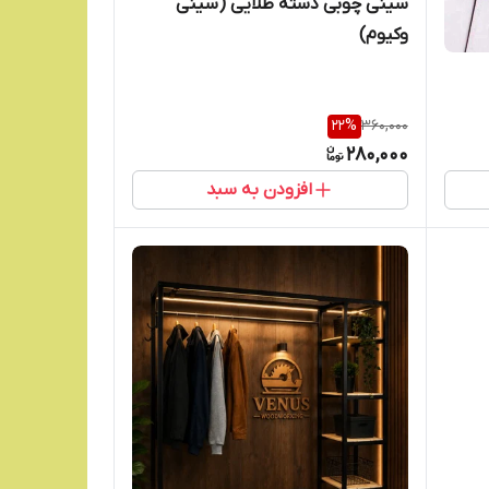
سینی چوبی دسته طلایی (سینی
وکیوم)
22
%
360,000
280,000
افزودن به سبد