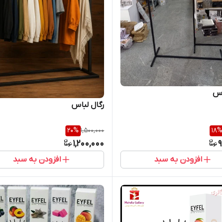
اس
رگال لباس
20
%
1,500,000
18
1,200,000
9
افزودن به سبد
افزودن به سبد