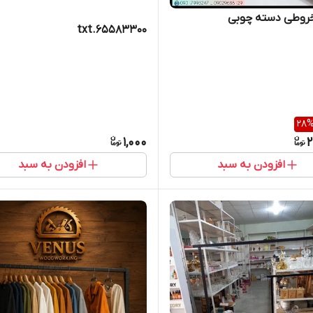
خروطی دسته چوبی
65583300.txt
28
1,000
2
افزودن به سبد
افزودن به سبد