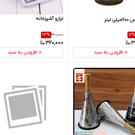
ترازو آشپزخانه
ی لیتر
23
%
420,000
16
%
320,000
3
افزودن به سبد
افزودن به سبد