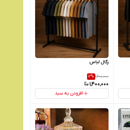
رگال لباس
12
%
1,600,000
1,400,000
افزودن به سبد