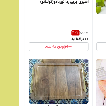
اسپری چربی زدا تورنادو(تولنانو)
30
%
150,000
105,000
افزودن به سبد