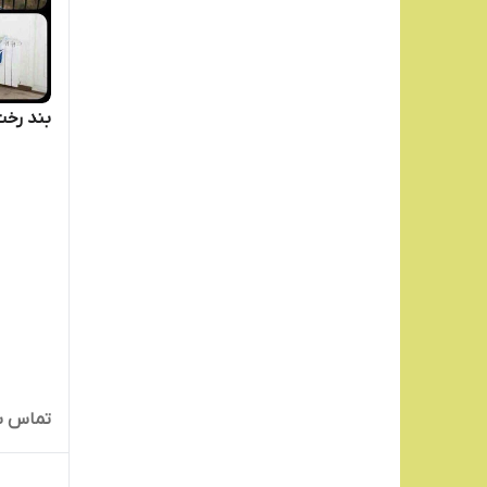
پیاله سرامیکی
Romer
مینی واش
rooc
مخزن حبوبات
بند رخ
rose land
جا برنجی
rose man
سماور
ROZIA
sachi
پلوپز
SAKURA
قوری پیرکس
samin
رگال لباس
تماس ب
silver crest
استند آرایشی